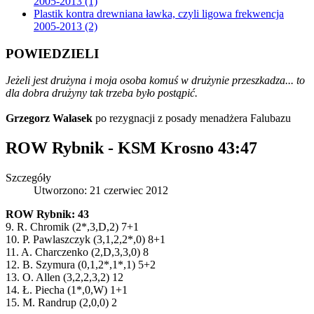
2005-2013 (1)
Plastik kontra drewniana ławka, czyli ligowa frekwencja
2005-2013 (2)
POWIEDZIELI
Jeżeli jest drużyna i moja osoba komuś w drużynie przeszkadza... to
dla dobra drużyny tak trzeba było postąpić.
Grzegorz Walasek
po rezygnacji z posady menadżera Falubazu
ROW Rybnik - KSM Krosno 43:47
Szczegóły
Utworzono: 21 czerwiec 2012
ROW Rybnik: 43
9. R. Chromik (2*,3,D,2) 7+1
10. P. Pawlaszczyk (3,1,2,2*,0) 8+1
11. A. Charczenko (2,D,3,3,0) 8
12. B. Szymura (0,1,2*,1*,1) 5+2
13. O. Allen (3,2,2,3,2) 12
14. Ł. Piecha (1*,0,W) 1+1
15. M. Randrup (2,0,0) 2