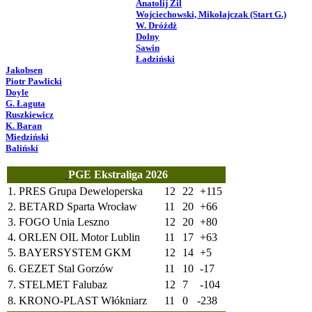
Anatolij Zil
Wojciechowski, Mikołajczak (Start G.)
W. Dróżdż
Dolny
Sawin
Ładziński
Jakobsen
Piotr Pawlicki
Doyle
G. Łaguta
Ruszkiewicz
K. Baran
Miedziński
Baliński
PGE Ekstraliga 2026
1.
PRES Grupa Deweloperska
12
22
+115
2.
BETARD Sparta Wrocław
11
20
+66
3.
FOGO Unia Leszno
12
20
+80
4.
ORLEN OIL Motor Lublin
11
17
+63
5.
BAYERSYSTEM GKM
12
14
+5
6.
GEZET Stal Gorzów
11
10
-17
7.
STELMET Falubaz
12
7
-104
8.
KRONO-PLAST Włókniarz
11
0
-238