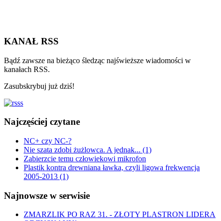
KANAŁ RSS
Bądź zawsze na bieżąco śledząc najświeższe wiadomości w
kanałach RSS.
Zasubskrybuj już dziś!
Najczęściej czytane
NC+ czy NC-?
Nie szata zdobi żużlowca. A jednak... (1)
Zabierzcie temu człowiekowi mikrofon
Plastik kontra drewniana ławka, czyli ligowa frekwencja
2005-2013 (1)
Najnowsze w serwisie
ZMARZLIK PO RAZ 31. - ZŁOTY PLASTRON LIDERA