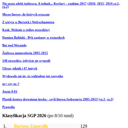
Nie szata zdobi żużlowca. A jednak... Kevlary - ranking 2017
(2016,
2015,
2014 cz.1,
cz.2)
Mecze ligowe, do których wracam
Z wizytą w Berwick i Wolverhampton
Kask. Wołanie o epilog prawdziwy
Damian Baliński - Byk zapisany w gwiazdach
But pod Werandą
Żużlowa numerologia 2005-2015
148 powodów, żebyście się wynosili
Ultras, piknik i 47 innych
Wydawało mi się, że widziałem już wszystko
nc+ czy nc-?
Agent 0,01
Plastik kontra drewniana ławka - czyli ligowa frekwencja 2005-2013
(cz.1,
cz.2)
Pragedia
Klasyfikacja SGP 2026
(po 8/10 rund)
1.
Bartosz Zmarzlik
129