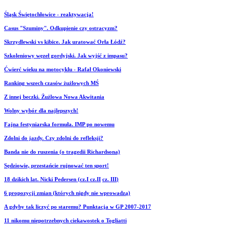
Śląsk Świętochłowice - reaktywacja!
Casus "Szuminy". Odkupienie czy ostracyzm?
Skrzydlewski vs kibice. Jak uratować Orła Łódź?
Szkoleniowy węzeł gordyjski. Jak wyjść z impasu?
Ćwierć wieku na motocyklu - Rafał Okoniewski
Ranking wszech czasów żużlowych MŚ
Z innej beczki. Żużlowa Nowa Akwitania
Wolny wybór dla najlepszych!
Fajna festyniarska formuła. IMP po nowemu
Zdolni do jazdy. Czy zdolni do refleksji?
Banda nie do ruszenia (o tragedii Richardsona)
Sędziowie, przestańcie rujnować ten sport!
18 dzikich lat. Nicki Pedersen (cz.I
cz.II
cz. III
)
6 propozycji zmian (których nigdy nie wprowadzą)
A gdyby tak liczyć po staremu? Punktacja w GP 2007-2017
11 nikomu niepotrzebnych ciekawostek o Togliatti