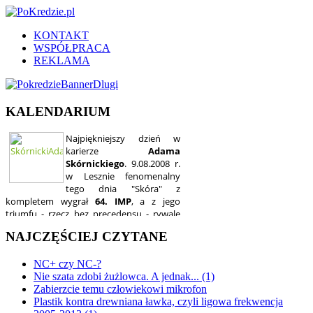
KONTAKT
WSPÓŁPRACA
REKLAMA
KALENDARIUM
NAJCZĘŚCIEJ CZYTANE
NC+ czy NC-?
Nie szata zdobi żużlowca. A jednak... (1)
Zabierzcie temu człowiekowi mikrofon
Plastik kontra drewniana ławka, czyli ligowa frekwencja