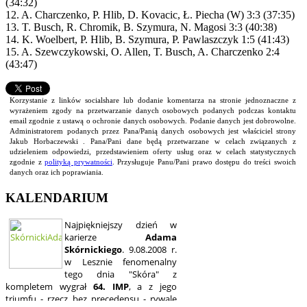
(34:32)
12. A. Charczenko, P. Hlib, D. Kovacic, Ł. Piecha (W) 3:3 (37:35)
13. T. Busch, R. Chromik, B. Szymura, N. Magosi 3:3 (40:38)
14. K. Woelbert, P. Hlib, B. Szymura, P. Pawlaszczyk 1:5 (41:43)
15. A. Szewczykowski, O. Allen, T. Busch, A. Charczenko 2:4
(43:47)
Korzystanie z linków socialshare lub dodanie komentarza na stronie jednoznaczne z
wyrażeniem zgody na przetwarzanie danych osobowych podanych podczas kontaktu
email zgodnie z ustawą o ochronie danych osobowych. Podanie danych jest dobrowolne.
Administratorem podanych przez Pana/Panią danych osobowych jest właściciel strony
Jakub Horbaczewski . Pana/Pani dane będą przetwarzane w celach związanych z
udzieleniem odpowiedzi, przedstawieniem oferty usług oraz w celach statystycznych
zgodnie z
polityką prywatności
. Przysługuje Panu/Pani prawo dostępu do treści swoich
danych oraz ich poprawiania.
KALENDARIUM