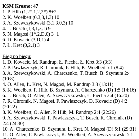
KSM Krosno: 47
1. P. Hlib (1,2*,1,2,2*) 8+2
2. K. Woelbert (0,3,3,1,3) 10
3. A. Szewczykowski (3,1,3,0,3) 10
4. T. Busch (1,3,1,3,1) 9
5. N. Magosi (1*,2,D,0) 3+1
6. D. Kovacic (3,D,1) 4
7. Ł. Kret (0,2,1) 3
Bieg po biegu:
1. D. Kovacic, M. Randrup, Ł. Piecha, Ł. Kret 3:3 (3:3)
2. P. Pawlaszczyk, R. Chromik, P. Hlib, K. Woelbert 5:1 (8:4)
3. A. Szewczykowski, A. Charczenko, T. Busch, B. Szymura 2:4
(10:8)
4. O. Allen, Ł. Kret, N. Magosi, M. Randrup 3:3 (13:11)
5. K. Woelbert, P. Hlib, B. Szymura, A. Charczenko (D) 1:5 (14:16)
6. T. Busch, O. Allen, A. Szewczykowski, Ł. Piecha 2:4 (16:20)
7. R. Chromik, N. Magosi, P. Pawlaszczyk, D. Kovacic (D) 4:2
(20:22)
8. K. Woelbert, O. Allen, P. Hlib, M. Randrup 2:4 (22:26)
9. A. Szewczykowski, P. Pawlaszczyk, T. Busch, R. Chromik (D)
2:4 (24:30)
10. A. Charczenko, B. Szymura, Ł. Kret, N. Magosi (D) 5:1 (29:31)
11. O. Allen, P. Pawlaszczyk, K. Woelbert, A. Szewczykowski 5:1