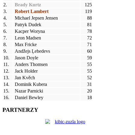
2.
Brady Kurtz
125
3.
Robert Lambert
119
4.
Michael Jepsen Jensen
88
5.
Patryk Dudek
81
6.
Kacper Woryna
78
7.
Leon Madsen
72
8.
Max Fricke
71
9.
Andžejs Ļebedevs
60
10.
Jason Doyle
59
11.
Anders Thomsen
55
12.
Jack Holder
55
13.
Jan Kvěch
52
14.
Dominik Kubera
31
15.
Nazar Parnicki
20
16.
Daniel Bewley
18
PARTNERZY