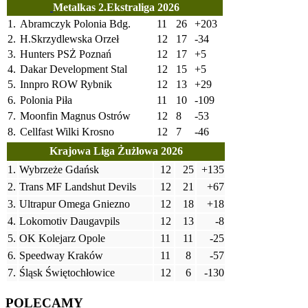
Metalkas 2.Ekstraliga 2026
1.
Abramczyk Polonia Bdg.
11
26
+203
2.
H.Skrzydlewska Orzeł
12
17
-34
3.
Hunters PSŻ Poznań
12
17
+5
4.
Dakar Development Stal
12
15
+5
5.
Innpro ROW Rybnik
12
13
+29
6.
Polonia Piła
11
10
-109
7.
Moonfin Magnus Ostrów
12
8
-53
8.
Cellfast Wilki Krosno
12
7
-46
Krajowa Liga Żużlowa 2026
1.
Wybrzeże Gdańsk
12
25
+135
2.
Trans MF Landshut Devils
12
21
+67
3.
Ultrapur Omega Gniezno
12
18
+18
4.
Lokomotiv Daugavpils
12
13
-8
5.
OK Kolejarz Opole
11
11
-25
6.
Speedway Kraków
11
8
-57
7.
Śląsk Świętochłowice
12
6
-130
POLECAMY