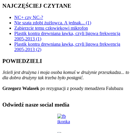
NAJCZĘŚCIEJ CZYTANE
NC+ czy NC-?
Nie szata zdobi żużlowca. A jednak... (1)
Zabierzcie temu człowiekowi mikrofon
Plastik kontra drewniana ławka, czyli ligowa frekwencja
2005-2013 (1)
Plastik kontra drewniana ławka, czyli ligowa frekwencja
2005-2013 (2)
POWIEDZIELI
Jeżeli jest drużyna i moja osoba komuś w drużynie przeszkadza... to
dla dobra drużyny tak trzeba było postąpić.
Grzegorz Walasek
po rezygnacji z posady menadżera Falubazu
Odwiedź nasze social media