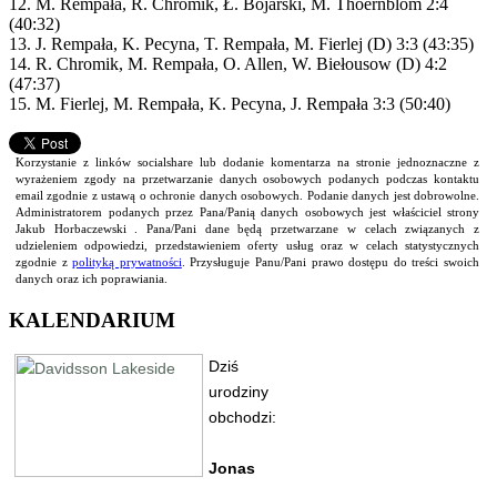
12. M. Rempała, R. Chromik, Ł. Bojarski, M. Thoernblom 2:4
(40:32)
13. J. Rempała, K. Pecyna, T. Rempała, M. Fierlej (D) 3:3 (43:35)
14. R. Chromik, M. Rempała, O. Allen, W. Biełousow (D) 4:2
(47:37)
15. M. Fierlej, M. Rempała, K. Pecyna, J. Rempała 3:3 (50:40)
Korzystanie z linków socialshare lub dodanie komentarza na stronie jednoznaczne z
wyrażeniem zgody na przetwarzanie danych osobowych podanych podczas kontaktu
email zgodnie z ustawą o ochronie danych osobowych. Podanie danych jest dobrowolne.
Administratorem podanych przez Pana/Panią danych osobowych jest właściciel strony
Jakub Horbaczewski . Pana/Pani dane będą przetwarzane w celach związanych z
udzieleniem odpowiedzi, przedstawieniem oferty usług oraz w celach statystycznych
zgodnie z
polityką prywatności
. Przysługuje Panu/Pani prawo dostępu do treści swoich
danych oraz ich poprawiania.
KALENDARIUM