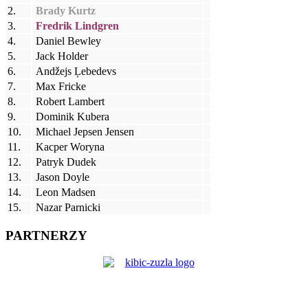
2.
Brady Kurtz
3.
Fredrik Lindgren
4.
Daniel Bewley
5.
Jack Holder
6.
Andžejs Ļebedevs
7.
Max Fricke
8.
Robert Lambert
9.
Dominik Kubera
10.
Michael Jepsen Jensen
11.
Kacper Woryna
12.
Patryk Dudek
13.
Jason Doyle
14.
Leon Madsen
15.
Nazar Parnicki
PARTNERZY