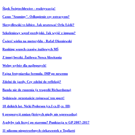
Śląsk Świętochłowice - reaktywacja!
Casus "Szuminy". Odkupienie czy ostracyzm?
Skrzydlewski vs kibice. Jak uratować Orła Łódź?
Szkoleniowy węzeł gordyjski. Jak wyjść z impasu?
Ćwierć wieku na motocyklu - Rafał Okoniewski
Ranking wszech czasów żużlowych MŚ
Z innej beczki. Żużlowa Nowa Akwitania
Wolny wybór dla najlepszych!
Fajna festyniarska formuła. IMP po nowemu
Zdolni do jazdy. Czy zdolni do refleksji?
Banda nie do ruszenia (o tragedii Richardsona)
Sędziowie, przestańcie rujnować ten sport!
18 dzikich lat. Nicki Pedersen (cz.I
cz.II
cz. III
)
6 propozycji zmian (których nigdy nie wprowadzą)
A gdyby tak liczyć po staremu? Punktacja w GP 2007-2017
11 nikomu niepotrzebnych ciekawostek o Togliatti