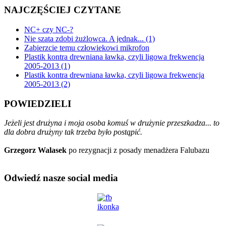
NAJCZĘŚCIEJ CZYTANE
NC+ czy NC-?
Nie szata zdobi żużlowca. A jednak... (1)
Zabierzcie temu człowiekowi mikrofon
Plastik kontra drewniana ławka, czyli ligowa frekwencja
2005-2013 (1)
Plastik kontra drewniana ławka, czyli ligowa frekwencja
2005-2013 (2)
POWIEDZIELI
Jeżeli jest drużyna i moja osoba komuś w drużynie przeszkadza... to
dla dobra drużyny tak trzeba było postąpić.
Grzegorz Walasek
po rezygnacji z posady menadżera Falubazu
Odwiedź nasze social media