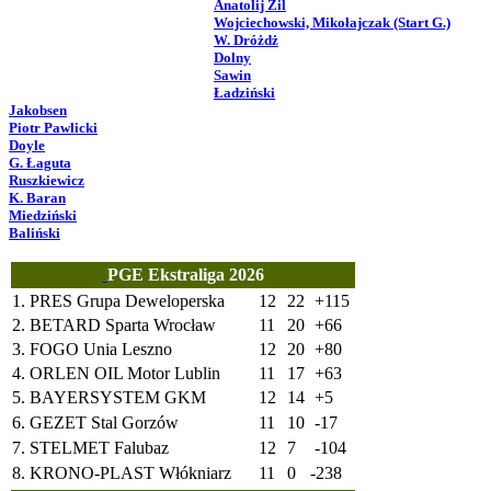
Anatolij Zil
Wojciechowski, Mikołajczak (Start G.)
W. Dróżdż
Dolny
Sawin
Ładziński
Jakobsen
Piotr Pawlicki
Doyle
G. Łaguta
Ruszkiewicz
K. Baran
Miedziński
Baliński
PGE Ekstraliga 2026
1.
PRES Grupa Deweloperska
12
22
+115
2.
BETARD Sparta Wrocław
11
20
+66
3.
FOGO Unia Leszno
12
20
+80
4.
ORLEN OIL Motor Lublin
11
17
+63
5.
BAYERSYSTEM GKM
12
14
+5
6.
GEZET Stal Gorzów
11
10
-17
7.
STELMET Falubaz
12
7
-104
8.
KRONO-PLAST Włókniarz
11
0
-238