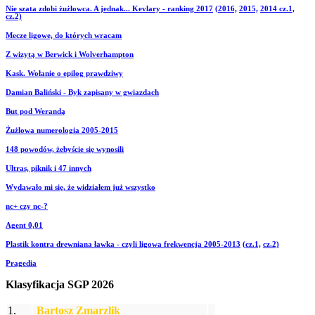
Nie szata zdobi żużlowca. A jednak... Kevlary - ranking 2017
(2016,
2015,
2014 cz.1,
cz.2)
Mecze ligowe, do których wracam
Z wizytą w Berwick i Wolverhampton
Kask. Wołanie o epilog prawdziwy
Damian Baliński - Byk zapisany w gwiazdach
But pod Werandą
Żużlowa numerologia 2005-2015
148 powodów, żebyście się wynosili
Ultras, piknik i 47 innych
Wydawało mi się, że widziałem już wszystko
nc+ czy nc-?
Agent 0,01
Plastik kontra drewniana ławka - czyli ligowa frekwencja 2005-2013
(cz.1,
cz.2)
Pragedia
Klasyfikacja SGP 2026
1.
Bartosz Zmarzlik