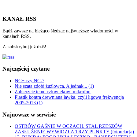
KANAŁ RSS
Bądź zawsze na bieżąco śledząc najświeższe wiadomości w
kanałach RSS.
Zasubskrybuj już dziś!
Najczęściej czytane
NC+ czy NC-?
Nie szata zdobi żużlowca. A jednak... (1)
Zabierzcie temu człowiekowi mikrofon
Plastik kontra drewniana ławka, czyli ligowa frekwencja
2005-2013 (1)
Najnowsze w serwisie
OSTRÓW GAŚNIE W OCZACH. STAL RZESZÓW
ZASŁUŻENIE WYWIOZŁA TRZY PUNKTY (fotorelacja)