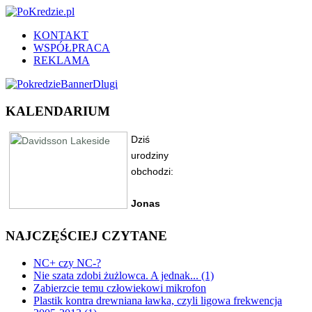
KONTAKT
WSPÓŁPRACA
REKLAMA
KALENDARIUM
NAJCZĘŚCIEJ CZYTANE
NC+ czy NC-?
Nie szata zdobi żużlowca. A jednak... (1)
Zabierzcie temu człowiekowi mikrofon
Plastik kontra drewniana ławka, czyli ligowa frekwencja