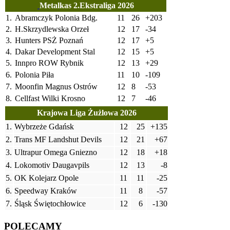
Metalkas 2.Ekstraliga 2026
1.
Abramczyk Polonia Bdg.
11
26
+203
2.
H.Skrzydlewska Orzeł
12
17
-34
3.
Hunters PSŻ Poznań
12
17
+5
4.
Dakar Development Stal
12
15
+5
5.
Innpro ROW Rybnik
12
13
+29
6.
Polonia Piła
11
10
-109
7.
Moonfin Magnus Ostrów
12
8
-53
8.
Cellfast Wilki Krosno
12
7
-46
Krajowa Liga Żużlowa 2026
1.
Wybrzeże Gdańsk
12
25
+135
2.
Trans MF Landshut Devils
12
21
+67
3.
Ultrapur Omega Gniezno
12
18
+18
4.
Lokomotiv Daugavpils
12
13
-8
5.
OK Kolejarz Opole
11
11
-25
6.
Speedway Kraków
11
8
-57
7.
Śląsk Świętochłowice
12
6
-130
POLECAMY