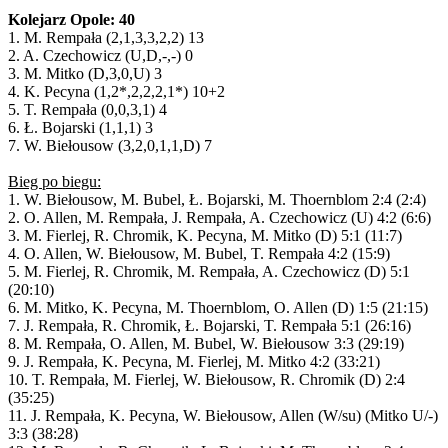
Kolejarz Opole: 40
1. M. Rempała (2,1,3,3,2,2) 13
2. A. Czechowicz (U,D,-,-) 0
3. M. Mitko (D,3,0,U) 3
4. K. Pecyna (1,2*,2,2,2,1*) 10+2
5. T. Rempała (0,0,3,1) 4
6. Ł. Bojarski (1,1,1) 3
7. W. Biełousow (3,2,0,1,1,D) 7
Bieg po biegu:
1. W. Biełousow, M. Bubel, Ł. Bojarski, M. Thoernblom 2:4 (2:4)
2. O. Allen, M. Rempała, J. Rempała, A. Czechowicz (U) 4:2 (6:6)
3. M. Fierlej, R. Chromik, K. Pecyna, M. Mitko (D) 5:1 (11:7)
4. O. Allen, W. Biełousow, M. Bubel, T. Rempała 4:2 (15:9)
5. M. Fierlej, R. Chromik, M. Rempała, A. Czechowicz (D) 5:1
(20:10)
6. M. Mitko, K. Pecyna, M. Thoernblom, O. Allen (D) 1:5 (21:15)
7. J. Rempała, R. Chromik, Ł. Bojarski, T. Rempała 5:1 (26:16)
8. M. Rempała, O. Allen, M. Bubel, W. Biełousow 3:3 (29:19)
9. J. Rempała, K. Pecyna, M. Fierlej, M. Mitko 4:2 (33:21)
10. T. Rempała, M. Fierlej, W. Biełousow, R. Chromik (D) 2:4
(35:25)
11. J. Rempała, K. Pecyna, W. Biełousow, Allen (W/su) (Mitko U/-)
3:3 (38:28)